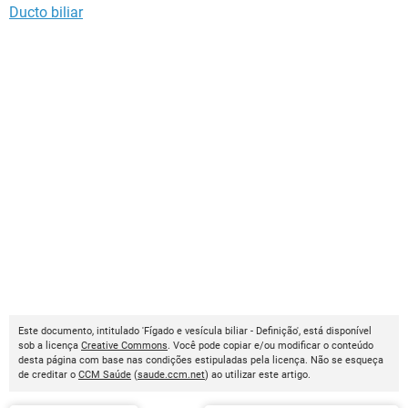
Ducto biliar
Este documento, intitulado 'Fígado e vesícula biliar - Definição', está disponível
sob a licença
Creative Commons
. Você pode copiar e/ou modificar o conteúdo
desta página com base nas condições estipuladas pela licença. Não se esqueça
de creditar o
CCM Saúde
(
saude.ccm.net
) ao utilizar este artigo.