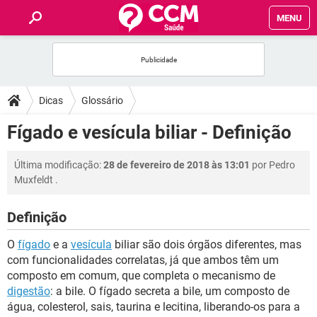
MENU
INÍCIO
FÓRUM
Dicas
Glossário
SAÚDE
Fígado e vesícula biliar - Definição
FAMÍLIA
Última modificação:
28 de fevereiro de 2018 às 13:01
por
Pedro
Muxfeldt
.
NUTRIÇÃO
Definição
BEM-ESTAR
O
fígado
e a
vesícula
biliar são dois órgãos diferentes, mas
com funcionalidades correlatas, já que ambos têm um
SEXUALIDADE
composto em comum, que completa o mecanismo de
digestão
: a bile. O fígado secreta a bile, um composto de
água, colesterol, sais, taurina e lecitina, liberando-os para a
GLOSSÁRIO