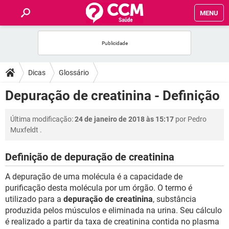
MENU
INÍCIO
FÓRUM
Dicas
Glossário
SAÚDE
Depuração de creatinina - Definição
FAMÍLIA
Última modificação:
24 de janeiro de 2018 às 15:17
por
Pedro
Muxfeldt
.
NUTRIÇÃO
Definição de depuração de creatinina
BEM-ESTAR
A depuração de uma molécula é a capacidade de
purificação desta molécula por um órgão. O termo é
SEXUALIDADE
utilizado para a
depuração de creatinina
, substância
produzida pelos músculos e eliminada na urina. Seu cálculo
é realizado a partir da taxa de creatinina contida no plasma
GLOSSÁRIO