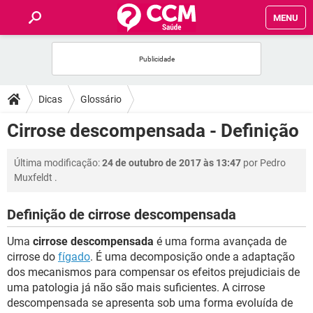
MENU
INÍCIO
FÓRUM
Dicas
Glossário
SAÚDE
Cirrose descompensada - Definição
FAMÍLIA
Última modificação:
24 de outubro de 2017 às 13:47
por
Pedro
Muxfeldt
.
NUTRIÇÃO
Definição de cirrose descompensada
BEM-ESTAR
Uma
cirrose descompensada
é uma forma avançada de
cirrose do
fígado
. É uma decomposição onde a adaptação
SEXUALIDADE
dos mecanismos para compensar os efeitos prejudiciais de
uma patologia já não são mais suficientes. A cirrose
descompensada se apresenta sob uma forma evoluída de
GLOSSÁRIO