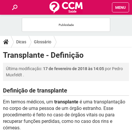
MENU
INÍCIO
FÓRUM
Dicas
Glossário
SAÚDE
Transplante - Definição
FAMÍLIA
Última modificação:
17 de fevereiro de 2018 às 14:05
por
Pedro
Muxfeldt
.
NUTRIÇÃO
Definição de transplante
BEM-ESTAR
Em termos médicos, um
transplante
é uma transplantação
no corpo de uma pessoa de um órgão estranho. Esse
SEXUALIDADE
procedimento é feito no caso de órgãos vitais ou para
recuperar funções perdidas, como no caso dos rins e
córneas.
GLOSSÁRIO