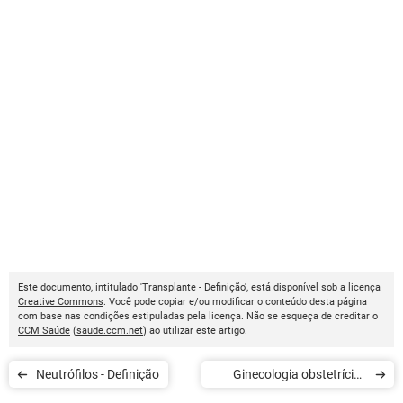
Este documento, intitulado 'Transplante - Definição', está disponível sob a licença
Creative Commons
. Você pode copiar e/ou modificar o conteúdo desta página
com base nas condições estipuladas pela licença. Não se esqueça de creditar o
CCM Saúde
(
saude.ccm.net
) ao utilizar este artigo.
Neutrófilos - Definição
Ginecologia obstetrícia -
Definição