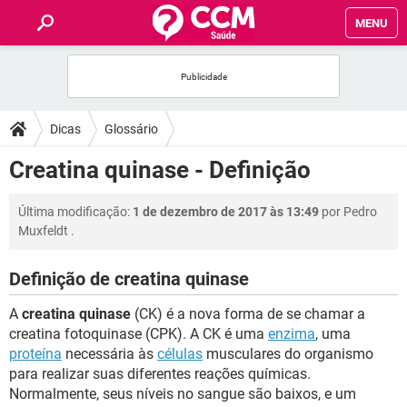
MENU
INÍCIO
FÓRUM
Dicas
Glossário
SAÚDE
Creatina quinase - Definição
FAMÍLIA
Última modificação:
1 de dezembro de 2017 às 13:49
por
Pedro
Muxfeldt
.
NUTRIÇÃO
Definição de creatina quinase
BEM-ESTAR
A
creatina quinase
(CK) é a nova forma de se chamar a
creatina fotoquinase (CPK). A CK é uma
enzima
, uma
SEXUALIDADE
proteína
necessária às
células
musculares do organismo
para realizar suas diferentes reações químicas.
Normalmente, seus níveis no sangue são baixos, e um
GLOSSÁRIO