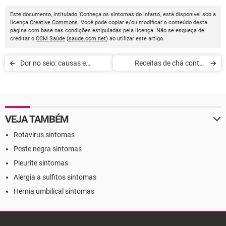
Este documento, intitulado 'Conheça os sintomas do infarto', está disponível sob a
licença
Creative Commons
. Você pode copiar e/ou modificar o conteúdo desta
página com base nas condições estipuladas pela licença. Não se esqueça de
creditar o
CCM Saúde
(
saude.ccm.net
) ao utilizar este artigo.
Dor no seio: causas e
Receitas de chá contra
tratamentos
sintomas da gripe
VEJA TAMBÉM
Rotavirus sintomas
Peste negra sintomas
Pleurite sintomas
Alergia a sulfitos sintomas
Hernia umbilical sintomas