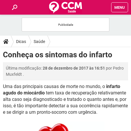
MENU
INÍCIO
FÓRUM
Dicas
Saúde
SAÚDE
Conheça os sintomas do infarto
FAMÍLIA
Última modificação:
28 de dezembro de 2017 às 16:51
por
Pedro
Muxfeldt
.
NUTRIÇÃO
Uma das principais causas de morte no mundo, o
infarto
agudo do miocárdio
tem taxa de recuperação relativamente
BEM-ESTAR
alta caso seja diagnosticado e tratado o quanto antes e, por
isso, é tão importante detectar a sua ocorrência rapidamente
SEXUALIDADE
e se dirigir a um pronto-socorro com urgência.
GLOSSÁRIO