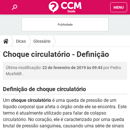
MENU
INÍCIO
FÓRUM
Dicas
Glossário
SAÚDE
Choque circulatório - Definição
FAMÍLIA
Última modificação:
22 de fevereiro de 2019 às 09:43
por
Pedro
Muxfeldt
.
NUTRIÇÃO
Definição de choque circulatório
BEM-ESTAR
Um
choque circulatório
é uma queda de pressão de um
líquido corporal que afeta o órgão onde ele se encontra. Este
SEXUALIDADE
termo é atualmente utilizado para falar de colapso
circulatório. No coração, ele é caracterizado por uma queda
brutal de pressão sanguínea, causando uma série de sinais
GLOSSÁRIO