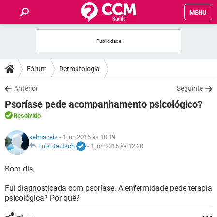
MENU
INÍCIO
FÓRUM
Fórum
Dermatologia
SAÚDE
Anterior
Seguinte
Psoríase pede acompanhamento psicológico?
FAMÍLIA
Resolvido
NUTRIÇÃO
selma.reis
- 1 jun 2015 às 10:19
Luis Deutsch
-
1 jun 2015 às 12:20
BEM-ESTAR
Bom dia,
SEXUALIDADE
Fui diagnosticada com psoríase. A enfermidade pede terapia
psicológica? Por quê?
GLOSSÁRIO