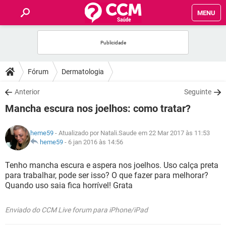
MENU
INÍCIO
FÓRUM
Fórum
Dermatologia
SAÚDE
Anterior
Seguinte
Mancha escura nos joelhos: como tratar?
FAMÍLIA
heme59
- Atualizado por Natali.Saude em 22 Mar 2017 às 11:53
NUTRIÇÃO
heme59
-
6 jan 2016 às 14:56
Tenho mancha escura e aspera nos joelhos. Uso calça preta
BEM-ESTAR
para trabalhar, pode ser isso? O que fazer para melhorar?
Quando uso saia fica horrível! Grata
SEXUALIDADE
Enviado do CCM Live forum para iPhone/iPad
GLOSSÁRIO