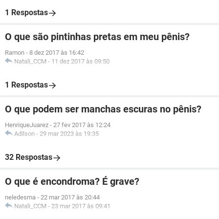
1 Respostas
O que são pintinhas pretas em meu pênis?
Ramon
-
8 dez 2017 às 16:42
Natali_CCM
-
11 dez 2017 às 09:50
1 Respostas
O que podem ser manchas escuras no pênis?
HenriqueJuarez
-
27 fev 2017 às 12:24
Adilson
-
29 mar 2023 às 19:35
32 Respostas
O que é encondroma? É grave?
neledesma
-
22 mar 2017 às 20:44
Natali_CCM
-
23 mar 2017 às 09:41