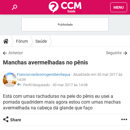
MENU
INÍCIO
FÓRUM
Fórum
Saúde
SAÚDE
Anterior
Seguinte
Manchas avermelhadas no pênis
FAMÍLIA
Franciscoedsonrogeriobevilaqua
- Atualizado em 30 mar 2017 às
14:09
NUTRIÇÃO
Perfil bloqueado -
30 mar 2017 às 14:08
Está com umas rachaduras na pele do pênis eu usei a
BEM-ESTAR
pomada quadridem mais agora estou com umas machas
avermelhada na cabeça dá glande que faço
SEXUALIDADE
Share
GLOSSÁRIO