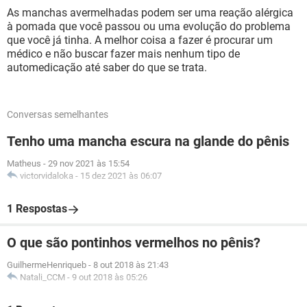
As manchas avermelhadas podem ser uma reação alérgica
à pomada que você passou ou uma evolução do problema
que você já tinha. A melhor coisa a fazer é procurar um
médico e não buscar fazer mais nenhum tipo de
automedicação até saber do que se trata.
Conversas semelhantes
Tenho uma mancha escura na glande do pênis
Matheus
-
29 nov 2021 às 15:54
victorvidaloka
-
15 dez 2021 às 06:07
1 Respostas
O que são pontinhos vermelhos no pênis?
GuilhermeHenriqueb
-
8 out 2018 às 21:43
Natali_CCM
-
9 out 2018 às 05:26