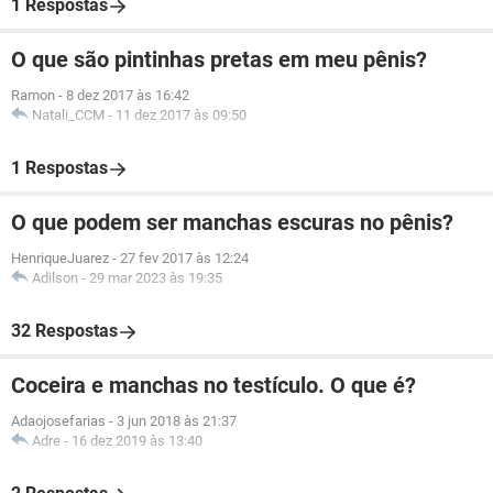
1 Respostas
O que são pintinhas pretas em meu pênis?
Ramon
-
8 dez 2017 às 16:42
Natali_CCM
-
11 dez 2017 às 09:50
1 Respostas
O que podem ser manchas escuras no pênis?
HenriqueJuarez
-
27 fev 2017 às 12:24
Adilson
-
29 mar 2023 às 19:35
32 Respostas
Coceira e manchas no testículo. O que é?
Adaojosefarias
-
3 jun 2018 às 21:37
Adre
-
16 dez 2019 às 13:40