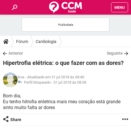
MENU
INÍCIO
FÓRUM
Fórum
Cardiologia
SAÚDE
Anterior
Seguinte
Hipertrofia elétrica: o que fazer com as dores?
FAMÍLIA
licia
- Atualizado em 31 jul 2018 às 08:40
NUTRIÇÃO
Perfil bloqueado -
31 jul 2018 às 08:38
Bom dia,
BEM-ESTAR
Eu tenho hitrofia enletrica mais meu coração está grande
sinto muito falta ar dores
SEXUALIDADE
Share
GLOSSÁRIO