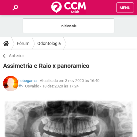
MENU
INÍCIO
FÓRUM
Fórum
Odontologia
SAÚDE
Anterior
Assimetria e Raio x panoramico
FAMÍLIA
hebegama
- Atualizado em 3 nov 2020 às 16:40
NUTRIÇÃO
Osvaldo -
18 dez 2020 às 17:24
BEM-ESTAR
SEXUALIDADE
GLOSSÁRIO