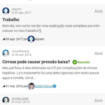
alguem
Álcool
le 30 ago. 2017
Trabalho
Bom dia, tem como me dar uma explicação mais complexa pra mim
colocar no meu trabalho?][
30 ago. 2017 por
alguem
JonasFerreira
Álcool
le 18 mai. 2016
Cirrose pode causar pressão baixa?
Resolvido
Meu pai ficou 6 dias internado na UTI por complicações de cirrose
hepática. Lá o tratamento foi uma dieta rigorosa com muito pouca
agua e comida. Um d...
31 mai. 2016 por
Natali Chiconi
alcides_lopes
Álcool
le 14 jul. 2015