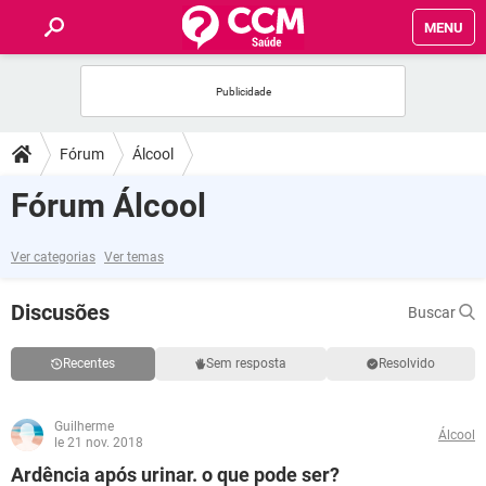
MENU
INÍCIO
FÓRUM
Fórum
Álcool
SAÚDE
Fórum Álcool
FAMÍLIA
Ver categorias
Ver temas
NUTRIÇÃO
Discusões
Buscar
BEM-ESTAR
Recentes
Sem resposta
Resolvido
SEXUALIDADE
Guilherme
Álcool
le 21 nov. 2018
GLOSSÁRIO
Ardência após urinar. o que pode ser?