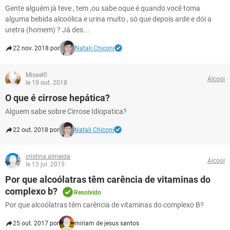
Gente alguém já teve , tem ,ou sabe oque é quando você toma
alguma bebida alcoólica e urina muito , só que depois arde e dói a
uretra (homem) ? Já des...
22 nov. 2018 por
Natali Chiconi
Misael0
Álcool
le 19 out. 2018
O que é cirrose hepática?
Alguem sabe sobre Cirrose Idiopatica?
22 out. 2018 por
Natali Chiconi
cristina.almeida
Álcool
le 15 jul. 2015
Por que alcoólatras têm carência de vitaminas do
complexo b?
Resolvido
Por que alcoólatras têm carência de vitaminas do complexo B?
25 out. 2017 por
miriam de jesus santos