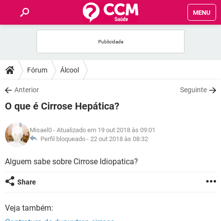
MENU
INÍCIO
FÓRUM
Fórum
Álcool
SAÚDE
Anterior
Seguinte
O que é Cirrose Hepática?
FAMÍLIA
Misael0
- Atualizado em 19 out 2018 às 09:01
NUTRIÇÃO
Perfil bloqueado -
22 out 2018 às 08:32
Alguem sabe sobre Cirrose Idiopatica?
BEM-ESTAR
Share
SEXUALIDADE
Veja também:
GLOSSÁRIO