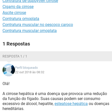
Contratura de dupuytren cirrose
Cigarro da cirrose
Ascite cirrose
Contratura omoplata
Contratura muscular no pescoço caroço
Contratura muscular omoplata
1 Respostas
RESPOSTA 1 / 1
Perfil bloqueado
22 out 2018 às 08:32
Olá!
A cirrose hepática é uma doença que provoca uma redução
da função do fígado. Suas causas podem ser consumo
excessivo de álcool, hepatite,
esteatose hepática
ou doenças
hereditárias.