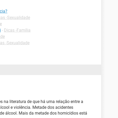
ncia?
cas -Sexualidade
e
i
-
Dicas -Família
úde
as -Sexualidade
es na literatura de que há uma relação entre a
lcool e violência. Metade dos acidentes
 de álcool. Mais da metade dos homicídios está