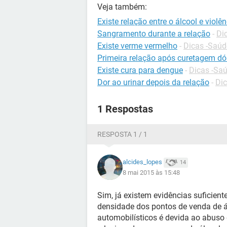
Veja também:
Existe relação entre o álcool e violê
Sangramento durante a relação
-
Di
Existe verme vermelho
-
Dicas -Saúd
Primeira relação após curetagem dó
Existe cura para dengue
-
Dicas -Sa
Dor ao urinar depois da relação
-
Dic
1 Respostas
RESPOSTA 1 / 1
alcides_lopes
14
8 mai 2015 às 15:48
Sim, já existem evidências suficient
densidade dos pontos de venda de á
automobilísticos é devida ao abuso