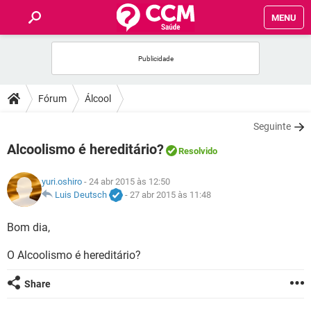
MENU
INÍCIO
FÓRUM
Fórum
Álcool
SAÚDE
Seguinte
Alcoolismo é hereditário?
Resolvido
FAMÍLIA
yuri.oshiro
- 24 abr 2015 às 12:50
NUTRIÇÃO
Luis Deutsch
-
27 abr 2015 às 11:48
Bom dia,
BEM-ESTAR
O Alcoolismo é hereditário?
SEXUALIDADE
Share
GLOSSÁRIO