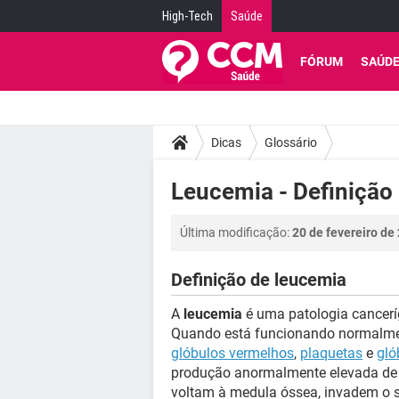
High-Tech
Saúde
FÓRUM
SAÚD
Dicas
Glossário
Leucemia - Definição
Última modificação:
20 de fevereiro de
Definição de leucemia
A
leucemia
é uma patologia cancerí
Quando está funcionando normalmen
glóbulos vermelhos
,
plaquetas
e
gló
produção anormalmente elevada de g
voltam à medula óssea, invadem o 