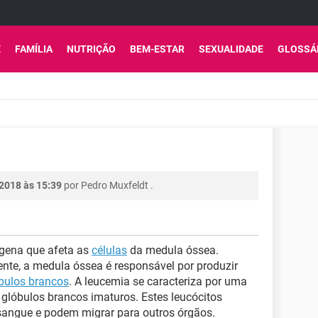
E
FAMÍLIA
NUTRIÇÃO
BEM-ESTAR
SEXUALIDADE
GLOSSÁ
 2018 às 15:39
por
Pedro Muxfeldt
.
gena que afeta as
células
da medula óssea.
te, a medula óssea é responsável por produzir
bulos brancos
. A leucemia se caracteriza por uma
lóbulos brancos imaturos. Estes leucócitos
sangue e podem migrar para outros órgãos.