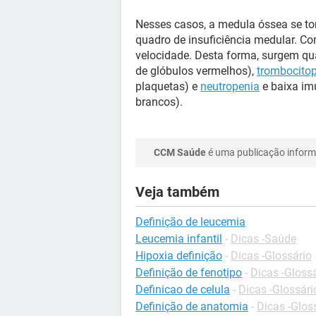
Nesses casos, a medula óssea se tor
quadro de insuficiência medular. C
velocidade. Desta forma, surgem q
de glóbulos vermelhos),
trombocito
plaquetas) e
neutropenia
e baixa im
brancos).
CCM Saúde
é uma publicação informa
Veja também
Definição de leucemia
Leucemia infantil
-
Dicas -Saúde
Hipoxia definição
-
Dicas -Glossário
Definição de fenotipo
-
Dicas -Gloss
Definicao de celula
-
Dicas -Glossári
Definição de anatomia
-
Dicas -Glos