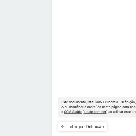
Este documento, intitulado 'Leucemia - Definição'
e/ou modificar o conteúdo desta página com base
o
CCM Saúde
(
saude.ccm.net
) ao utilizar este ar
Letargia - Definição