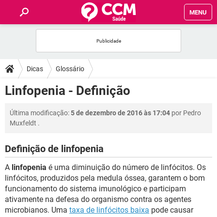
MENU
INÍCIO
FÓRUM
Dicas
Glossário
SAÚDE
Linfopenia - Definição
FAMÍLIA
Última modificação:
5 de dezembro de 2016 às 17:04
por
Pedro
Muxfeldt
.
NUTRIÇÃO
Definição de linfopenia
BEM-ESTAR
A
linfopenia
é uma diminuição do número de linfócitos. Os
linfócitos, produzidos pela medula óssea, garantem o bom
SEXUALIDADE
funcionamento do sistema imunológico e participam
ativamente na defesa do organismo contra os agentes
microbianos. Uma
taxa de linfócitos baixa
pode causar
GLOSSÁRIO