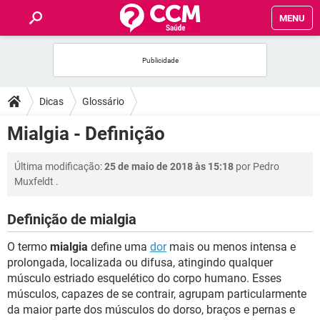
MENU
INÍCIO
FÓRUM
Dicas
Glossário
SAÚDE
Mialgia - Definição
FAMÍLIA
Última modificação:
25 de maio de 2018 às 15:18
por
Pedro
Muxfeldt
.
NUTRIÇÃO
Definição de mialgia
BEM-ESTAR
O termo
mialgia
define uma
dor
mais ou menos intensa e
prolongada, localizada ou difusa, atingindo qualquer
SEXUALIDADE
músculo estriado esquelético do corpo humano. Esses
músculos, capazes de se contrair, agrupam particularmente
da maior parte dos músculos do dorso, braços e pernas e
GLOSSÁRIO