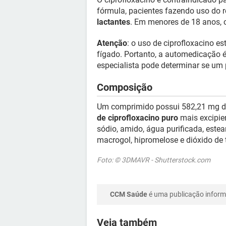
fórmula, pacientes fazendo uso do r
lactantes
. Em menores de 18 anos, o
Atenção
: o uso de ciprofloxacino e
fígado. Portanto, a automedicação 
especialista pode determinar se um 
Composição
Um comprimido possui 582,21 mg de 
de ciprofloxacino puro
mais excipien
sódio, amido, água purificada, estear
macrogol, hipromelose e dióxido de t
Foto: © 3DMAVR - Shutterstock.com
CCM Saúde
é uma publicação informa
Veja também