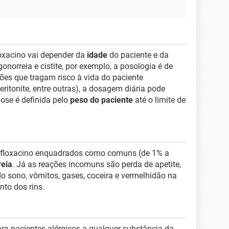
xacino vai depender da
idade
do paciente e da
norreia e cistite, por exemplo, a posologia é de
ões que tragam risco à vida do paciente
ritonite, entre outras), a dosagem diária pode
ose é definida pelo
peso do paciente
até o limite de
profloxacino enquadrados como comuns (de 1% a
reia
. Já as reações incomuns são perda de apetite,
do sono, vômitos, gases, coceira e vermelhidão na
nto dos rins.
ara pacientes alérgicos a qualquer substância da