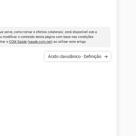
ue serve, como tomar e efeitos colaterais', está disponível sob a
ou modificar o conteúdo desta página com base nas condições
itar o
CCM Saúde
(
saude.ccm.net
) ao utilizar este artigo.
Ácido clavulânico - Definição