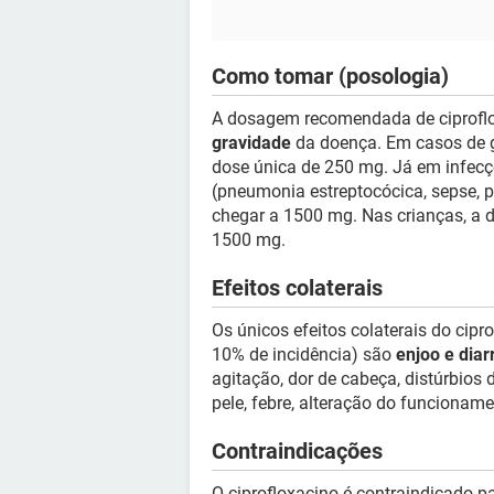
Como tomar (posologia)
A dosagem recomendada de ciproflo
gravidade
da doença. Em casos de go
dose única de 250 mg. Já em infecç
(pneumonia estreptocócica, sepse, pe
chegar a 1500 mg. Nas crianças, a d
1500 mg.
Efeitos colaterais
Os únicos efeitos colaterais do ci
10% de incidência) são
enjoo e diar
agitação, dor de cabeça, distúrbios 
pele, febre, alteração do funcioname
Contraindicações
O ciprofloxacino é contraindicado p