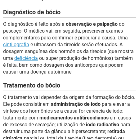
Diagnóstico de bócio
O diagnóstico é feito após a
observação e palpação
do
pescoço. O médico vai, em seguida, prescrever exames
complementares para confirmar e procurar a causa. Uma
cintilografia
e ultrassom da tireoide serão efetuados. A
dosagem sanguínea dos hormônios da tireoide (que mostra
uma
deficiência
ou super produção de hormônios) também
é feita, bem como dosagem dos anticorpos que podem
causar uma doença autoimune.
Tratamento do bócio
O tratamento vai depender da origem da formação do bócio.
Ele pode consistir em
administração de iodo
para elevar a
síntese dos hormônios se a causa for carência de iodo;
tratamento com
medicamentos antitireoidianos
em casos
de excesso de secreção; utilização de
iodo radioativo
para
destruir uma parte da glândula hipersecretante;
retirada
cirúrgica
parcial ou total da tireoide (tireoidectomia) ou