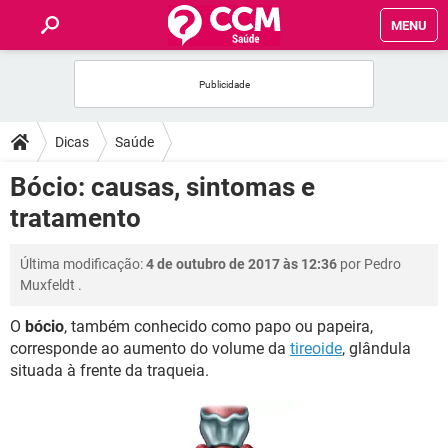
MENU
INÍCIO
FÓRUM
Dicas
Saúde
SAÚDE
Bócio: causas, sintomas e
tratamento
FAMÍLIA
Última modificação:
4 de outubro de 2017 às 12:36
por
Pedro
NUTRIÇÃO
Muxfeldt
.
O
bócio
, também conhecido como papo ou papeira,
BEM-ESTAR
corresponde ao aumento do volume da
tireoide
, glândula
situada à frente da traqueia.
SEXUALIDADE
GLOSSÁRIO