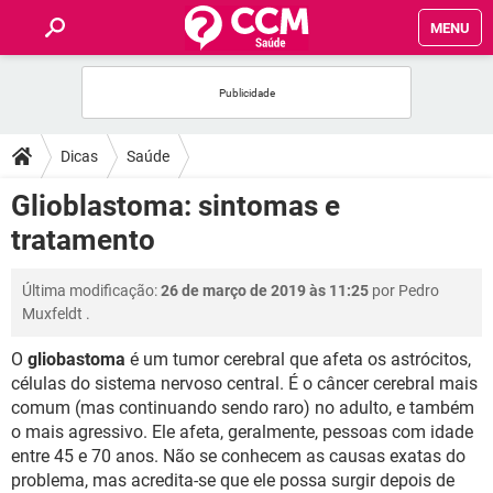
MENU
INÍCIO
FÓRUM
Dicas
Saúde
SAÚDE
Glioblastoma: sintomas e
tratamento
FAMÍLIA
Última modificação:
26 de março de 2019 às 11:25
por
Pedro
NUTRIÇÃO
Muxfeldt
.
O
gliobastoma
é um tumor cerebral que afeta os astrócitos,
BEM-ESTAR
células do sistema nervoso central. É o câncer cerebral mais
comum (mas continuando sendo raro) no adulto, e também
SEXUALIDADE
o mais agressivo. Ele afeta, geralmente, pessoas com idade
entre 45 e 70 anos. Não se conhecem as causas exatas do
GLOSSÁRIO
problema, mas acredita-se que ele possa surgir depois de