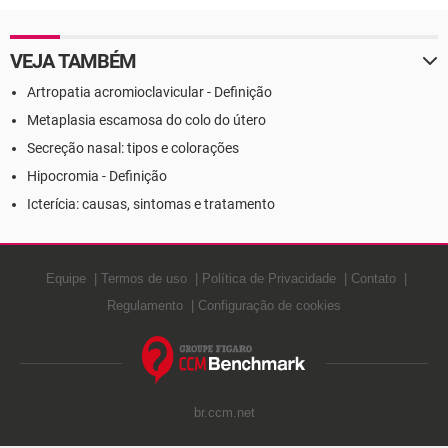
VEJA TAMBÉM
Artropatia acromioclavicular - Definição
Metaplasia escamosa do colo do útero
Secreção nasal: tipos e colorações
Hipocromia - Definição
Icterícia: causas, sintomas e tratamento
Equipe
Termos de uso
Política de Privacidade
Contato
Regulamento
Configuração de cookies
br.ccm.net