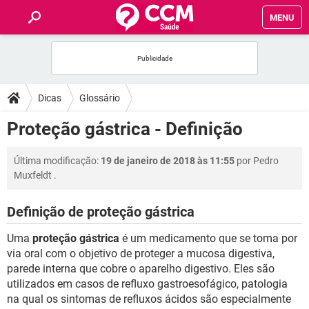
MENU
INÍCIO
FÓRUM
Dicas
Glossário
SAÚDE
Proteção gástrica - Definição
FAMÍLIA
Última modificação:
19 de janeiro de 2018 às 11:55
por
Pedro
Muxfeldt
.
NUTRIÇÃO
Definição de proteção gástrica
BEM-ESTAR
Uma
proteção gástrica
é um medicamento que se toma por
via oral com o objetivo de proteger a mucosa digestiva,
SEXUALIDADE
parede interna que cobre o aparelho digestivo. Eles são
utilizados em casos de refluxo gastroesofágico, patologia
na qual os sintomas de refluxos ácidos são especialmente
GLOSSÁRIO