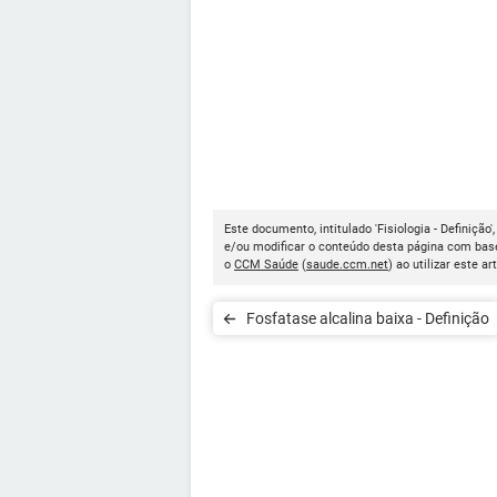
Este documento, intitulado 'Fisiologia - Definição'
e/ou modificar o conteúdo desta página com base
o
CCM Saúde
(
saude.ccm.net
) ao utilizar este ar
Fosfatase alcalina baixa - Definição