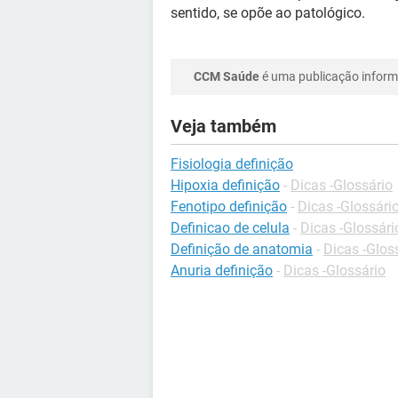
sentido, se opõe ao patológico.
CCM Saúde
é uma publicação informa
Veja também
Fisiologia definição
Hipoxia definição
-
Dicas -Glossário
Fenotipo definição
-
Dicas -Glossári
Definicao de celula
-
Dicas -Glossári
Definição de anatomia
-
Dicas -Glos
Anuria definição
-
Dicas -Glossário