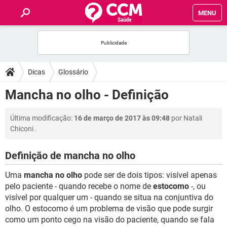
MENU
INÍCIO
FÓRUM
Dicas
Glossário
SAÚDE
Mancha no olho - Definição
FAMÍLIA
Última modificação:
16 de março de 2017 às 09:48
por
Natali
Chiconi
.
NUTRIÇÃO
Definição de mancha no olho
BEM-ESTAR
Uma
mancha no olho
pode ser de dois tipos: visível apenas
pelo paciente - quando recebe o nome de
estocomo
-, ou
SEXUALIDADE
visível por qualquer um - quando se situa na conjuntiva do
olho. O estocomo é um problema de visão que pode surgir
como um ponto cego na visão do paciente, quando se fala
GLOSSÁRIO