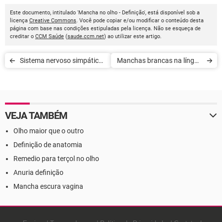
Este documento, intitulado 'Mancha no olho - Definição', está disponível sob a
licença
Creative Commons
. Você pode copiar e/ou modificar o conteúdo desta
página com base nas condições estipuladas pela licença. Não se esqueça de
creditar o
CCM Saúde
(
saude.ccm.net
) ao utilizar este artigo.
Sistema nervoso simpático -
Manchas brancas na língua
Definição
- Definição
VEJA TAMBÉM
Olho maior que o outro
Definição de anatomia
Remedio para terçol no olho
Anuria definição
Mancha escura vagina