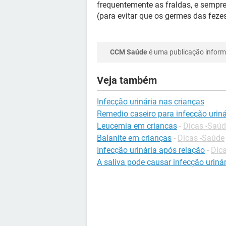
frequentemente as fraldas, e sempre
(para evitar que os germes das feze
CCM Saúde
é uma publicação informa
Veja também
Infecção urinária nas crianças
Remedio caseiro para infecção uriná
Leucemia em criancas
-
Dicas -Saú
Balanite em crianças
-
Dicas -Saúde
Infecção urinária após relação
-
Dica
A saliva pode causar infecção urinár