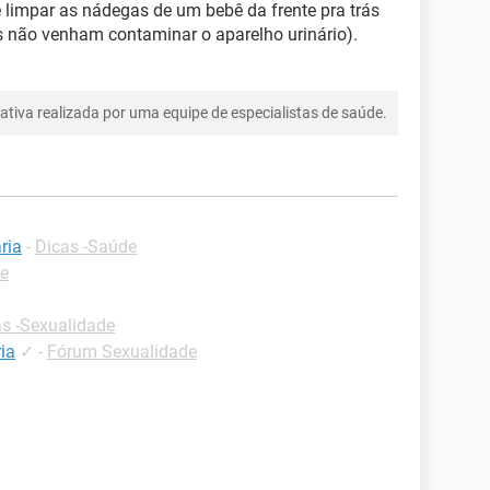
 limpar as nádegas de um bebê da frente pra trás
s não venham contaminar o aparelho urinário).
tiva realizada por uma equipe de especialistas de saúde.
ria
-
Dicas -Saúde
de
s -Sexualidade
ia
✓
-
Fórum Sexualidade