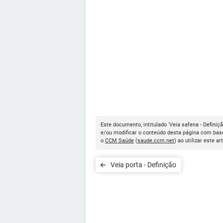
Este documento, intitulado 'Veia safena - Definiçã
e/ou modificar o conteúdo desta página com base
o
CCM Saúde
(
saude.ccm.net
) ao utilizar este ar
Veia porta - Definição