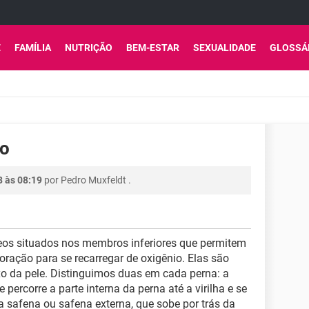
E
FAMÍLIA
NUTRIÇÃO
BEM-ESTAR
SEXUALIDADE
GLOSSÁ
ão
8 às 08:19
por
Pedro Muxfeldt
.
os situados nos membros inferiores que permitem
ração para se recarregar de oxigênio. Elas são
ixo da pele. Distinguimos duas em cada perna: a
percorre a parte interna da perna até a virilha e se
a safena ou safena externa, que sobe por trás da