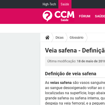
High-Tech
Saúde
FÓRUM
SAÚD
Dicas
Glossário
Veia safena - Definiç
Última modificação:
18 de maio de 201
Definição de veia safena
As
veias safena
são vasos sanguíne
ao sangue desoxigenado voltar ao co
localizadas na superfície, logo aba
grande safena ou safena interna, que 
despeja na veia femoral, e a pequen