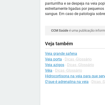
panturrilha e se despeja na veia pop
estreitamente ligadas por pequenos
sangue. Em caso de patologia sobre 
CCM Saúde
é uma publicação informa
Veja também
Veia grande safena
Veia porta
-
Dicas -Glossário
Veia azigos
-
Dicas -Glossário
Véia
-
Dicas -Glossário
Hidrocortisona na veia para que ser
O'que é adrenalina na veia
-
Dicas -