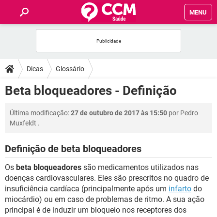
MENU
INÍCIO
FÓRUM
Dicas
Glossário
SAÚDE
Beta bloqueadores - Definição
FAMÍLIA
Última modificação:
27 de outubro de 2017 às 15:50
por
Pedro
Muxfeldt
.
NUTRIÇÃO
Definição de beta bloqueadores
BEM-ESTAR
Os
beta bloqueadores
são medicamentos utilizados nas
doenças cardiovasculares. Eles são prescritos no quadro de
SEXUALIDADE
insuficiência cardíaca (principalmente após um
infarto
do
miocárdio) ou em caso de problemas de ritmo. A sua ação
principal é de induzir um bloqueio nos receptores dos
GLOSSÁRIO