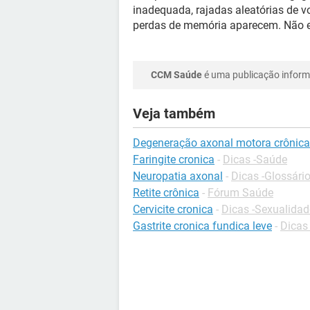
inadequada, rajadas aleatórias de v
perdas de memória aparecem. Não ex
CCM Saúde
é uma publicação informa
Veja também
Degeneração axonal motora crônica
Faringite cronica
-
Dicas -Saúde
Neuropatia axonal
-
Dicas -Glossári
Retite crônica
-
Fórum Saúde
Cervicite cronica
-
Dicas -Sexualidad
Gastrite cronica fundica leve
-
Dicas