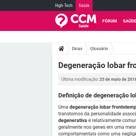
High-Tech
Saúde
FÓRUM
SAÚD
Dicas
Glossário
Degeneração lobar fr
Última modificação:
25 de maio de 201
Definição de degeneração lo
Uma
degeneração lobar frontotemp
transtornos da personalidade assoc
degenerativa
é relativamente comum
geralmente nos genes em uma mesma 
comportamentais como uma negligên