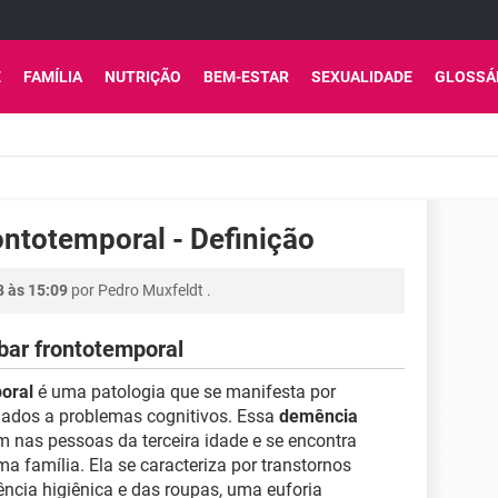
E
FAMÍLIA
NUTRIÇÃO
BEM-ESTAR
SEXUALIDADE
GLOSSÁ
ontotemporal - Definição
8 às 15:09
por
Pedro Muxfeldt
.
bar frontotemporal
oral
é uma patologia que se manifesta por
iados a problemas cognitivos. Essa
demência
 nas pessoas da terceira idade e se encontra
família. Ela se caracteriza por transtornos
cia higiênica e das roupas, uma euforia