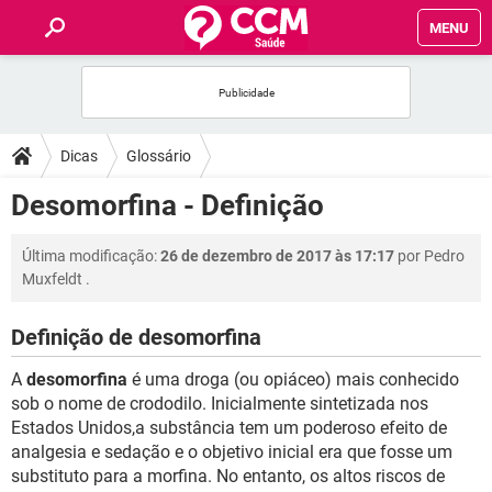
MENU
INÍCIO
FÓRUM
Dicas
Glossário
SAÚDE
Desomorfina - Definição
FAMÍLIA
Última modificação:
26 de dezembro de 2017 às 17:17
por
Pedro
Muxfeldt
.
NUTRIÇÃO
Definição de desomorfina
BEM-ESTAR
A
desomorfina
é uma droga (ou opiáceo) mais conhecido
sob o nome de crododilo. Inicialmente sintetizada nos
SEXUALIDADE
Estados Unidos,a substância tem um poderoso efeito de
analgesia e sedação e o objetivo inicial era que fosse um
substituto para a morfina. No entanto, os altos riscos de
GLOSSÁRIO