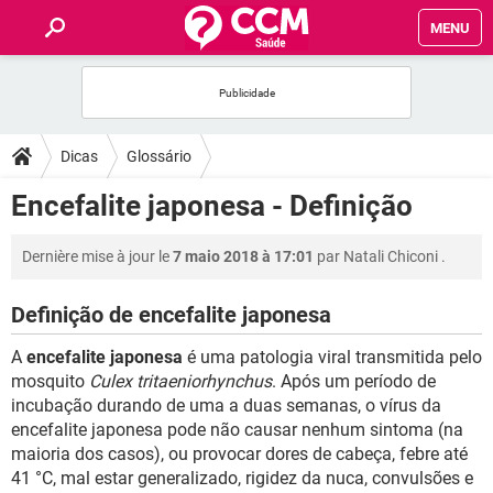
MENU
INÍCIO
FORUMS
Dicas
Glossário
SAÚDE
Encefalite japonesa - Definição
FAMÍLIA
Dernière mise à jour le
7 maio 2018 à 17:01
par
Natali Chiconi
.
NUTRIÇÃO
Definição de encefalite japonesa
A
encefalite japonesa
é uma patologia viral transmitida pelo
BEM-ESTAR
mosquito
Culex tritaeniorhynchus
. Após um período de
incubação durando de uma a duas semanas, o vírus da
SEXUALIDADE
encefalite japonesa pode não causar nenhum sintoma (na
maioria dos casos), ou provocar dores de cabeça, febre até
GLOSSÁRIO
41 °C, mal estar generalizado, rigidez da nuca, convulsões e