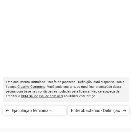
Este documento, intitulado 'Encefalite japonesa - Definição', está disponível sob a
licença
Creative Commons
. Você pode copiar e/ou modificar o conteúdo desta
página com base nas condições estipuladas pela licença. Não se esqueça de
creditar o
CCM Saúde
(
saude.ccm.net
) ao utilizar este artigo.
Ejaculação feminina -
Enterobactérias - Definição
Definição