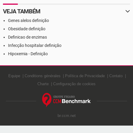
VEJA TAMBÉM
Genes alelos definição
Obesidade definição
Definicao de enzimas
Infecção hospitalar definição
Hipoxemia - Definição
Equipe
Conditions générales
Política de Privacidade
Contato
Charte
Configuração de cookies
br.ccm.net