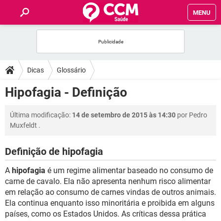
MENU
INÍCIO
FÓRUM
Dicas
Glossário
SAÚDE
Hipofagia - Definição
FAMÍLIA
Última modificação:
14 de setembro de 2015 às 14:30
por
Pedro
Muxfeldt
.
NUTRIÇÃO
Definição de hipofagia
BEM-ESTAR
A
hipofagia
é um regime alimentar baseado no consumo de
carne de cavalo. Ela não apresenta nenhum risco alimentar
SEXUALIDADE
em relação ao consumo de carnes vindas de outros animais.
Ela continua enquanto isso minoritária e proibida em alguns
países, como os Estados Unidos. As críticas dessa prática
GLOSSÁRIO