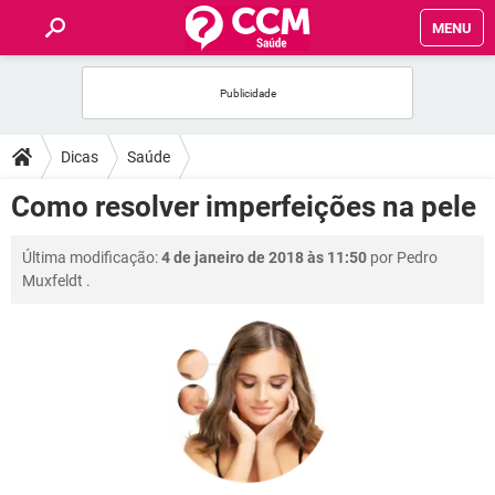
MENU
INÍCIO
FÓRUM
Dicas
Saúde
SAÚDE
Como resolver imperfeições na pele
FAMÍLIA
Última modificação:
4 de janeiro de 2018 às 11:50
por
Pedro
Muxfeldt
.
NUTRIÇÃO
BEM-ESTAR
SEXUALIDADE
GLOSSÁRIO