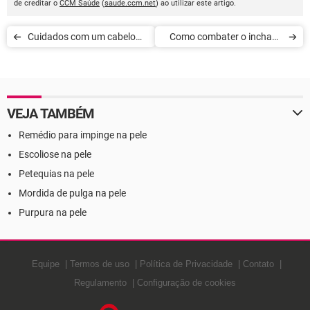
de creditar o
CCM Saúde
(
saude.ccm.net
) ao utilizar este artigo.
Cuidados com um cabelo
Como combater o inchaço
danificado
nas pernas
VEJA TAMBÉM
Remédio para impinge na pele
Escoliose na pele
Petequias na pele
Mordida de pulga na pele
Purpura na pele
Equipe
Termos de uso
Política de Privacidade
Contato
Regulamento
Configuração de cookies