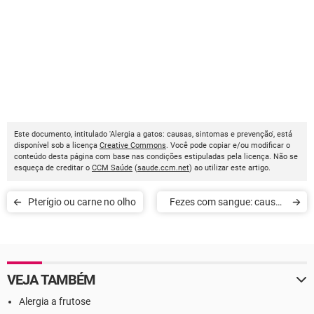
Este documento, intitulado 'Alergia a gatos: causas, sintomas e prevenção', está
disponível sob a licença
Creative Commons
. Você pode copiar e/ou modificar o
conteúdo desta página com base nas condições estipuladas pela licença. Não se
esqueça de creditar o
CCM Saúde
(
saude.ccm.net
) ao utilizar este artigo.
Pterígio ou carne no olho
Fezes com sangue: causas
e tratamentos
VEJA TAMBÉM
Alergia a frutose