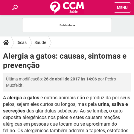
MENU
INÍCIO
FÓRUM
Dicas
Saúde
SAÚDE
Alergia a gatos: causas, sintomas e
prevenção
FAMÍLIA
Última modificação:
26 de abril de 2017 às 14:06
por
Pedro
NUTRIÇÃO
Muxfeldt
.
A
alergia a gatos
e outros animais não é produzida por seus
BEM-ESTAR
pelos, sejam eles curtos ou longos, mas pela
urina, saliva e
secreções
das glândulas sebáceas. Ao se lamber, o gato
SEXUALIDADE
deposita alergênicos nos pelos e estes causam reações
alérgicas em pessoas que tocam ou se aproximam do
GLOSSÁRIO
felino. Os alergênicos também aderem a tapetes, estofados