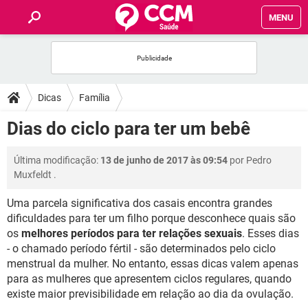
MENU
INÍCIO
FÓRUM
Dicas
Família
SAÚDE
Dias do ciclo para ter um bebê
FAMÍLIA
Última modificação:
13 de junho de 2017 às 09:54
por
Pedro
Muxfeldt
.
NUTRIÇÃO
Uma parcela significativa dos casais encontra grandes
dificuldades para ter um filho porque desconhece quais são
BEM-ESTAR
os
melhores períodos para ter relações sexuais
. Esses dias
- o chamado período fértil - são determinados pelo ciclo
SEXUALIDADE
menstrual da mulher. No entanto, essas dicas valem apenas
para as mulheres que apresentem ciclos regulares, quando
existe maior previsibilidade em relação ao dia da ovulação.
GLOSSÁRIO