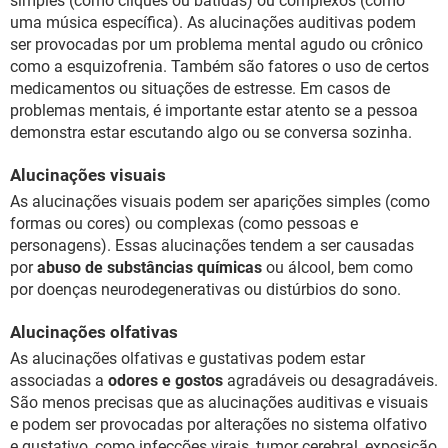
simples (como cliques ou batidas) ou complexos (como
uma música específica). As alucinações auditivas podem
ser provocadas por um problema mental agudo ou crônico
como a esquizofrenia. Também são fatores o uso de certos
medicamentos ou situações de estresse. Em casos de
problemas mentais, é importante estar atento se a pessoa
demonstra estar escutando algo ou se conversa sozinha.
Alucinações visuais
As alucinações visuais podem ser aparições simples (como
formas ou cores) ou complexas (como pessoas e
personagens). Essas alucinações tendem a ser causadas
por
abuso de substâncias químicas
ou álcool, bem como
por doenças neurodegenerativas ou distúrbios do sono.
Alucinações olfativas
As alucinações olfativas e gustativas podem estar
associadas a
odores e gostos
agradáveis ou desagradáveis.
São menos precisas que as alucinações auditivas e visuais
e podem ser provocadas por alterações no sistema olfativo
e gustativo, como infecções virais, tumor cerebral, exposição