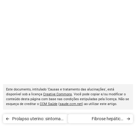
Este documento, intitulado 'Causas e tratamento das alucinações', está
disponível sob a licença
Creative Commons
. Você pode copiar e/ou modificar o
conteúdo desta página com base nas condições estipuladas pela licença. Não se
esqueça de creditar o
CCM Saúde
(
saude.ccm.net
) ao utilizar este artigo.
Prolapso uterino: sintomas
Fibrose hepática:
e diagnóstico
diagnóstico e tratamento