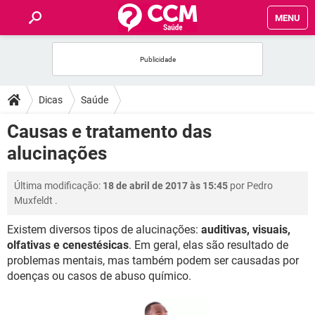
MENU
INÍCIO
FÓRUM
Dicas
Saúde
SAÚDE
Causas e tratamento das
alucinações
FAMÍLIA
Última modificação:
18 de abril de 2017 às 15:45
por
Pedro
NUTRIÇÃO
Muxfeldt
.
Existem diversos tipos de alucinações:
auditivas, visuais,
BEM-ESTAR
olfativas e cenestésicas
. Em geral, elas são resultado de
problemas mentais, mas também podem ser causadas por
SEXUALIDADE
doenças ou casos de abuso químico.
GLOSSÁRIO