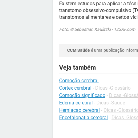
Existem estudos para aplicar a téc
transtorno obsessivo-compulsivo (T
transtornos alimentares e certos víc
Foto: © Sebastian Kaulitzki - 123RF.com
CCM Saúde
é uma publicação informa
Veja também
Comoção cerebral
Cortex cerebral
-
Dicas -Glossário
Comoção significado
-
Dicas -Glossá
Edema cerebral
-
Dicas -Saúde
Herniacao cerebral
-
Dicas -Glossári
Encefalopatia cerebral
-
Dicas -Glos