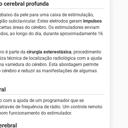
o cerebral profunda
ebaixo da pele para uma caixa de estimulação,
ião subclavicular. Estes eletrodos geram
impulsos
certas áreas do cérebro. Os estimuladores enviam
rodos, ao longo do dia, durante aproximadamente 16
ro é parte da
cirurgia estereotáxica
, procedimento
iliza técnica de localização radiológica com a ajuda
a varredura do cérebro. Esta abordagem permite
o cérebro e reduzir as manifestações de algumas
ral
ão com a ajuda de um programador que se
através de frequência de rádio. Um controle remoto
o bom funcionamento do estimulador.
erebral