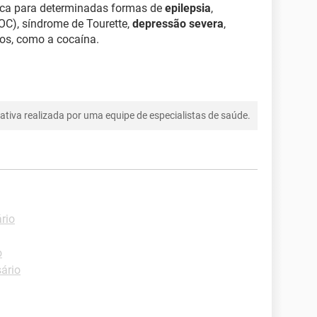
nica para determinadas formas de
epilepsia
,
OC), síndrome de Tourette,
depressão severa
,
ios, como a cocaína.
tiva realizada por uma equipe de especialistas de saúde.
rio
o
sário