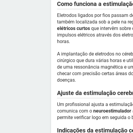
Como funciona a estimulaçã
Eletrodos ligados por fios passam d
também localizada sob a pele na reg
elétricos curtos
que intervêm sobre 
impulsos elétricos através dos elet
horas.
A implantação de eletrodos no céreb
cirúrgico que dura várias horas e ut
de uma ressonância magnética e um
checar com precisão certas áreas d
doenças.
Ajuste da estimulação cereb
Um profissional ajusta a estimulaç
comunica com o
neuroestimulador
permite verificar logo em seguida 
Indicações da estimulação c