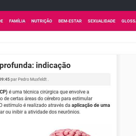
DE
FAMÍLIA
NUTRIÇÃO
BEM-ESTAR
SEXUALIDADE
GLOSS
 profunda: indicação
09:45
par
Pedro Muxfeldt
.
ECP)
é uma técnica cirúrgica que envolve a
o de certas áreas do cérebro para estimular
O estímulo é realizado através da
aplicação de uma
 ou inibir a atividade dos neurônios.