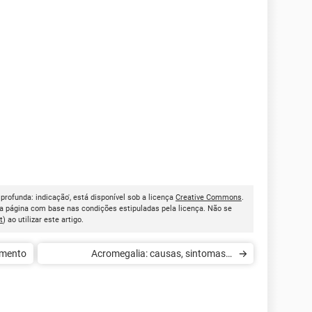
profunda: indicação', está disponível sob a licença
Creative Commons
.
a página com base nas condições estipuladas pela licença. Não se
t
) ao utilizar este artigo.
amento
Acromegalia: causas, sintomas e
tratamento