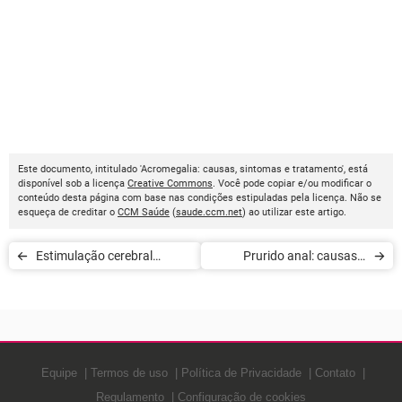
Este documento, intitulado 'Acromegalia: causas, sintomas e tratamento', está
disponível sob a licença
Creative Commons
. Você pode copiar e/ou modificar o
conteúdo desta página com base nas condições estipuladas pela licença. Não se
esqueça de creditar o
CCM Saúde
(
saude.ccm.net
) ao utilizar este artigo.
Estimulação cerebral
Prurido anal: causas e
profunda: indicação
sintomas
Equipe
Termos de uso
Política de Privacidade
Contato
Regulamento
Configuração de cookies