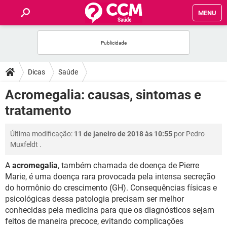
MENU
INÍCIO
FÓRUM
Dicas
Saúde
SAÚDE
Acromegalia: causas, sintomas e
tratamento
FAMÍLIA
Última modificação:
11 de janeiro de 2018 às 10:55
por
Pedro
NUTRIÇÃO
Muxfeldt
.
A
acromegalia
, também chamada de doença de Pierre
BEM-ESTAR
Marie, é uma doença rara provocada pela intensa secreção
do hormônio do crescimento (GH). Consequências físicas e
SEXUALIDADE
psicológicas dessa patologia precisam ser melhor
conhecidas pela medicina para que os diagnósticos sejam
GLOSSÁRIO
feitos de maneira precoce, evitando complicações