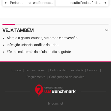
Perturbadores endócrinos:
Insuficiência aórtica:
riscos para saúde
causas, sinais e tratamento
VEJA TAMBÉM
Alergia a gatos: causas, sintomas e prevenção
Infecção urinária: análise da urina
Efeitos colaterais da pílula do dia seguinte
Equipe
Termos de uso
Política de Privacidade
Contato
Regulamento
Configuração de cookies
br.ccm.net