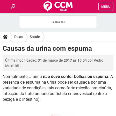
MENU
INÍCIO
FÓRUM
Dicas
Saúde
SAÚDE
Causas da urina com espuma
FAMÍLIA
Última modificação:
31 de março de 2017 às 15:04
por
Pedro
Muxfeldt
.
NUTRIÇÃO
Normalmente, a urina
não deve conter bolhas ou espuma
. A
presença de espuma na urina pode ser causada por uma
BEM-ESTAR
variedade de condições, tais como forte micção, proteinúria,
infecção do trato urinário ou fístula enterovesical (entre a
SEXUALIDADE
bexiga e o intestino).
GLOSSÁRIO