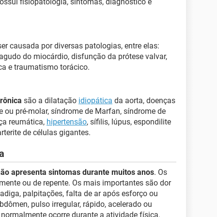
ssui fisiopatologia, sintomas, diagnóstico e
er causada por diversas patologias, entre elas:
 agudo do miocárdio, disfunção da prótese valvar,
ca e traumatismo torácico.
crônica
são a dilatação
idiopática
da aorta, doenças
e ou pré-molar, síndrome de Marfan, síndrome de
nça reumática,
hipertensão
, sífilis, lúpus, espondilite
rterite de células gigantes.
ca
ão apresenta sintomas durante muitos anos
. Os
ente ou de repente. Os mais importantes são dor
fadiga, palpitações, falta de ar após esforço ou
bdômen, pulso irregular, rápido, acelerado ou
 normalmente ocorre durante a atividade física.