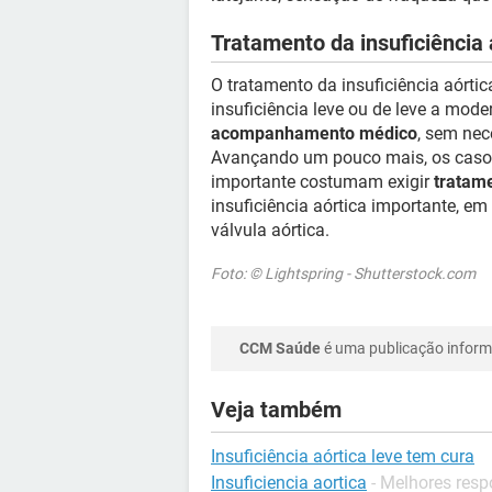
Tratamento da insuficiência 
O tratamento da insuficiência aórti
insuficiência leve ou de leve a mode
acompanhamento médico
, sem nec
Avançando um pouco mais, os casos
importante costumam exigir
tratam
insuficiência aórtica importante, e
válvula aórtica.
Foto: © Lightspring - Shutterstock.com
CCM Saúde
é uma publicação informa
Veja também
Insuficiência aórtica leve tem cura
Insuficiencia aortica
- Melhores resp