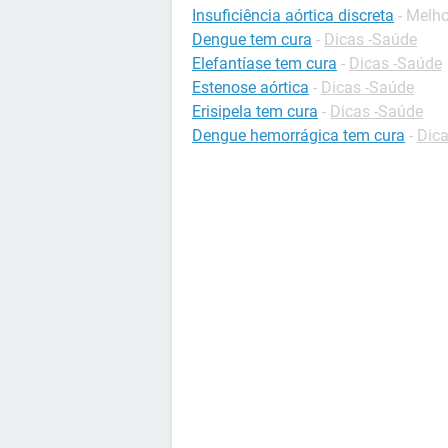
Insuficiência aórtica discreta
- Melh
Dengue tem cura
-
Dicas -Saúde
Elefantíase tem cura
-
Dicas -Saúde
Estenose aórtica
-
Dicas -Saúde
Erisipela tem cura
-
Dicas -Saúde
Dengue hemorrágica tem cura
-
Dica