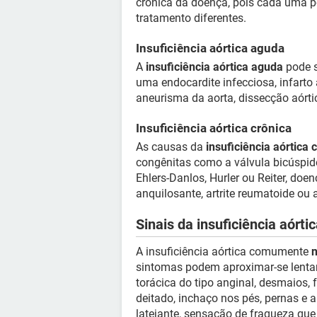
crônica da doença, pois cada uma po
tratamento diferentes.
Insuficiência aórtica aguda
A
insuficiência aórtica aguda
pode s
uma endocardite infecciosa, infarto
aneurisma da aorta, dissecção aórti
Insuficiência aórtica crônica
As causas da
insuficiência aórtica 
congênitas como a válvula bicúspid
Ehlers-Danlos, Hurler ou Reiter, doe
anquilosante, artrite reumatoide ou a
Sinais da insuficiência aórti
A insuficiência aórtica comumente
n
sintomas podem aproximar-se lentam
torácica do tipo anginal, desmaios, 
deitado, inchaço nos pés, pernas e a
latejante, sensação de fraqueza que