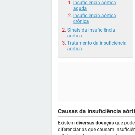
Insuficiência aórtica
aguda
Insuficiência aórtica
crônica
Sinais da insuficiência
aórtica
Tratamento da insuficiência
aórtica
Causas da insuficiência aórt
Existem
diversas doenças
que podem
diferenciar as que causam insufici