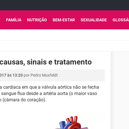
E
FAMÍLIA
NUTRIÇÃO
BEM-ESTAR
SEXUALIDADE
GLOSSÁ
 causas, sinais e tratamento
017 às 13:20
por
Pedro Muxfeldt
.
 cardíaca em que a válvula aórtica não se fecha
sangue flua desde a artéria aorta (o maior vaso
do (câmara do coração).