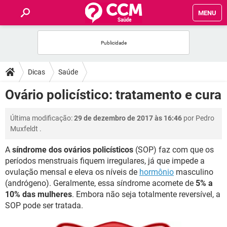
MENU
INÍCIO
FÓRUM
Dicas
Saúde
SAÚDE
Ovário policístico: tratamento e cura
FAMÍLIA
Última modificação:
29 de dezembro de 2017 às 16:46
por
Pedro
Muxfeldt
.
NUTRIÇÃO
A
síndrome dos ovários policísticos
(SOP) faz com que os
períodos menstruais fiquem irregulares, já que impede a
BEM-ESTAR
ovulação mensal e eleva os níveis de
hormônio
masculino
(andrógeno). Geralmente, essa síndrome acomete de
5% a
SEXUALIDADE
10% das mulheres
. Embora não seja totalmente reversível, a
SOP pode ser tratada.
GLOSSÁRIO