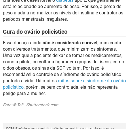
chances de desenvolver o
diabetes
tipo 2, que geralmente
está relacionado ao aumento de peso. Por isso, a perda de
peso ajuda a normalizar os níveis de insulina e controlar os
períodos menstruais irregulares.
Cura do ovário policístico
Essa doença ainda
não é considerada curável,
mas conta
com diversos tratamentos, que minimizam os sintomas.
Uma vez que a paciente deixar de tomar os medicamentos,
como a pílula, ou voltar a figurar em grupos de riscos, como
o dos obesos, os sinas da SOP voltam. Por isso, é
recomendável o controle da síndrome do ovário policístico
por toda a vida. Há muitos
mitos sobre a síndrome do ovário
policístico
, porém, se bem controlada, ela não representa
perigo para a mulher.
Foto: © Tefi - Shutterstock.com
CCM Saúde
é uma publicação informativa realizada por uma