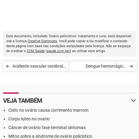
Este documento, intitulado 'Ovário policístico: tratamento e cura', está disponível
sob a licença
Creative Commons
. Você pode copiar e/ou modificar o conteúdo
desta página com base nas condições estipuladas pela licença. Não se esqueça
de creditar o
CCM Saúde
(
saude.ccm.net
) ao utilizar este artigo.
Acidente vascular cerebral:
Dengue hemorrágica:
o que é
sintomas e tratamento
VEJA TAMBÉM
Cisto no ovário causa corrimento marrom
Corpo luteo no ovario
Câncer de ovário fase terminal sintomas
Mitos sobre a síndrome de ovário policístico