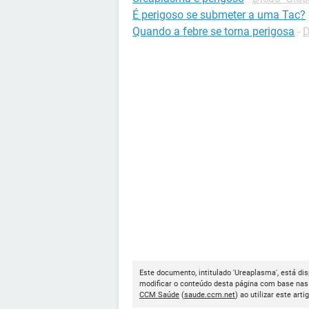
É perigoso se submeter a uma Tac?
Quando a febre se torna perigosa
-
D
Este documento, intitulado 'Ureaplasma', está di
modificar o conteúdo desta página com base nas 
CCM Saúde
(
saude.ccm.net
) ao utilizar este arti