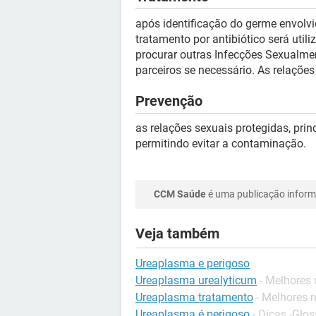
após identificação do germe envolvi
tratamento por antibiótico será util
procurar outras Infecções Sexualment
parceiros se necessário. As relações
Prevenção
as relações sexuais protegidas, pri
permitindo evitar a contaminação.
CCM Saúde
é uma publicação informa
Veja também
Ureaplasma e perigoso
Ureaplasma urealyticum
- Melhores
Ureaplasma tratamento
- Melhores 
Ureaplasma é perigoso
-
Dicas -Glos