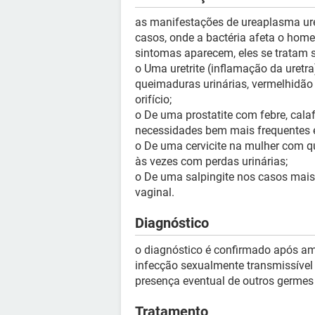
as manifestações de ureaplasma ure
casos, onde a bactéria afeta o hom
sintomas aparecem, eles se tratam 
o Uma uretrite (inflamação da uret
queimaduras urinárias, vermelhidão
orifício;
o De uma prostatite com febre, cala
necessidades bem mais frequentes e
o De uma cervicite na mulher com qu
às vezes com perdas urinárias;
o De uma salpingite nos casos mais
vaginal.
Diagnóstico
o diagnóstico é confirmado após amo
infecção sexualmente transmissível 
presença eventual de outros germes
Tratamento