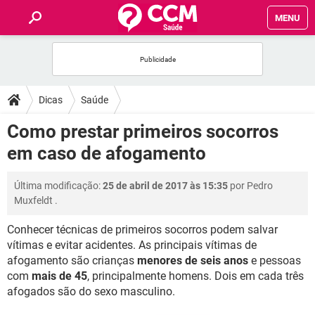
MENU
INÍCIO
FÓRUM
Dicas
Saúde
SAÚDE
Como prestar primeiros socorros
em caso de afogamento
FAMÍLIA
Última modificação:
25 de abril de 2017 às 15:35
por
Pedro
NUTRIÇÃO
Muxfeldt
.
Conhecer técnicas de primeiros socorros podem salvar
BEM-ESTAR
vítimas e evitar acidentes. As principais vítimas de
afogamento são crianças
menores de seis anos
e pessoas
SEXUALIDADE
com
mais de 45
, principalmente homens. Dois em cada três
afogados são do sexo masculino.
GLOSSÁRIO