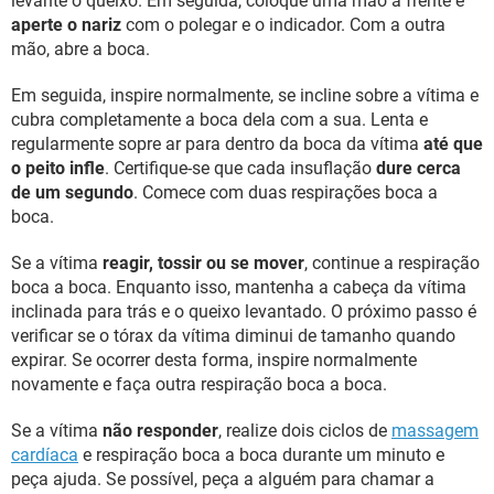
levante o queixo. Em seguida, coloque uma mão à frente e
aperte o nariz
com o polegar e o indicador. Com a outra
mão, abre a boca.
Em seguida, inspire normalmente, se incline sobre a vítima e
cubra completamente a boca dela com a sua. Lenta e
regularmente sopre ar para dentro da boca da vítima
até que
o peito infle
. Certifique-se que cada insuflação
dure cerca
de um segundo
. Comece com duas respirações boca a
boca.
Se a vítima
reagir, tossir ou se mover
, continue a respiração
boca a boca. Enquanto isso, mantenha a cabeça da vítima
inclinada para trás e o queixo levantado. O próximo passo é
verificar se o tórax da vítima diminui de tamanho quando
expirar. Se ocorrer desta forma, inspire normalmente
novamente e faça outra respiração boca a boca.
Se a vítima
não responder
, realize dois ciclos de
massagem
cardíaca
e respiração boca a boca durante um minuto e
peça ajuda. Se possível, peça a alguém para chamar a