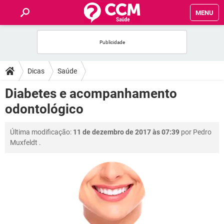
MENU
INÍCIO
FÓRUM
Dicas
Saúde
SAÚDE
Diabetes e acompanhamento
odontológico
FAMÍLIA
Última modificação:
11 de dezembro de 2017 às 07:39
por
Pedro
NUTRIÇÃO
Muxfeldt
.
BEM-ESTAR
SEXUALIDADE
GLOSSÁRIO