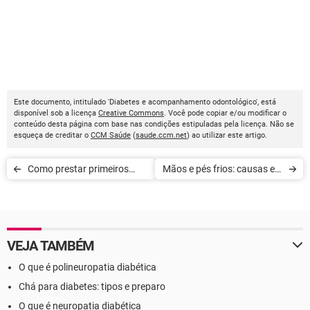
Este documento, intitulado 'Diabetes e acompanhamento odontológico', está
disponível sob a licença
Creative Commons
. Você pode copiar e/ou modificar o
conteúdo desta página com base nas condições estipuladas pela licença. Não se
esqueça de creditar o
CCM Saúde
(
saude.ccm.net
) ao utilizar este artigo.
Como prestar primeiros
Mãos e pés frios: causas e o
socorros em caso de
que fazer
afogamento
VEJA TAMBÉM
O que é polineuropatia diabética
Chá para diabetes: tipos e preparo
O que é neuropatia diabética