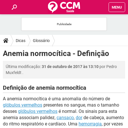
MENU
INÍCIO
FÓRUM
Dicas
Glossário
SAÚDE
Anemia normocítica - Definição
FAMÍLIA
Última modificação:
31 de outubro de 2017 às 13:10
por
Pedro
Muxfeldt
.
NUTRIÇÃO
Definição de anemia normocítica
BEM-ESTAR
A anemia normocítica é uma anomalia do número de
glóbulos vermelhos
presentes no sangue, mas o tamanho
SEXUALIDADE
desses
glóbulos vermelhos
é normal. Os sinais para esta
anemia associam palidez,
cansaço
,
dor
de cabeça, aumento
do ritmo respiratório e cardíaco. Uma
hemorragia
, por vezes
GLOSSÁRIO