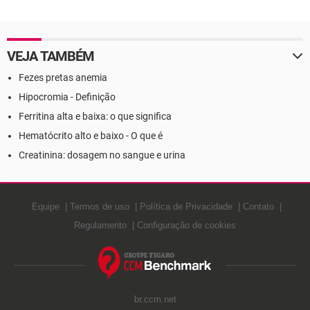
Definição
Definição
VEJA TAMBÉM
Fezes pretas anemia
Hipocromia - Definição
Ferritina alta e baixa: o que significa
Hematócrito alto e baixo - O que é
Creatinina: dosagem no sangue e urina
Equipe
Termos de uso
Política de Privacidade
Contato
Regulamento
Configuração de cookies
br.ccm.net