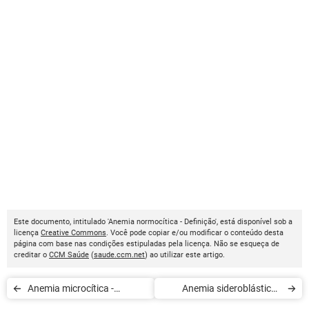
Este documento, intitulado 'Anemia normocítica - Definição', está disponível sob a
licença
Creative Commons
. Você pode copiar e/ou modificar o conteúdo desta
página com base nas condições estipuladas pela licença. Não se esqueça de
creditar o
CCM Saúde
(
saude.ccm.net
) ao utilizar este artigo.
Anemia microcítica -
Anemia sideroblástica -