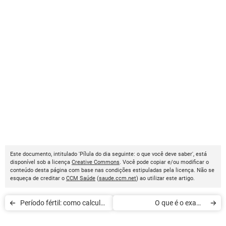
Este documento, intitulado 'Pílula do dia seguinte: o que você deve saber', está
disponível sob a licença
Creative Commons
. Você pode copiar e/ou modificar o
conteúdo desta página com base nas condições estipuladas pela licença. Não se
esqueça de creditar o
CCM Saúde
(
saude.ccm.net
) ao utilizar este artigo.
Período fértil: como calcular
O que é o exame
a data da ovulação
Papanicolau