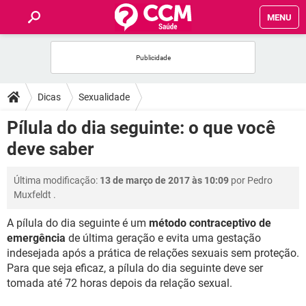
MENU
INÍCIO
FÓRUM
Dicas
Sexualidade
SAÚDE
Pílula do dia seguinte: o que você
deve saber
FAMÍLIA
Última modificação:
13 de março de 2017 às 10:09
por
Pedro
NUTRIÇÃO
Muxfeldt
.
A pílula do dia seguinte é um
método contraceptivo de
BEM-ESTAR
emergência
de última geração e evita uma gestação
indesejada após a prática de relações sexuais sem proteção.
SEXUALIDADE
Para que seja eficaz, a pílula do dia seguinte deve ser
tomada até 72 horas depois da relação sexual.
GLOSSÁRIO