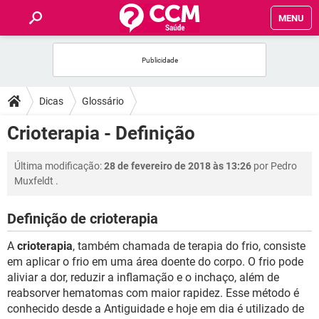
MENU
INÍCIO
FÓRUM
Dicas
Glossário
SAÚDE
Crioterapia - Definição
FAMÍLIA
Última modificação:
28 de fevereiro de 2018 às 13:26
por
Pedro
Muxfeldt
.
NUTRIÇÃO
Definição de crioterapia
BEM-ESTAR
A
crioterapia
, também chamada de terapia do frio, consiste
em aplicar o frio em uma área doente do corpo. O frio pode
SEXUALIDADE
aliviar a dor, reduzir a inflamação e o inchaço, além de
reabsorver hematomas com maior rapidez. Esse método é
conhecido desde a Antiguidade e hoje em dia é utilizado de
GLOSSÁRIO