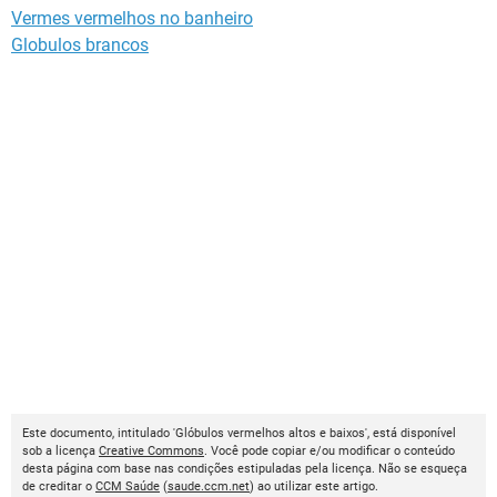
Vermes vermelhos no banheiro
Globulos brancos
Este documento, intitulado 'Glóbulos vermelhos altos e baixos', está disponível
sob a licença
Creative Commons
. Você pode copiar e/ou modificar o conteúdo
desta página com base nas condições estipuladas pela licença. Não se esqueça
de creditar o
CCM Saúde
(
saude.ccm.net
) ao utilizar este artigo.