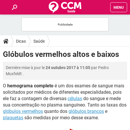
MENU
INÍCIO
FORUMS
Dicas
Saúde
SAÚDE
Glóbulos vermelhos altos e baixos
FAMÍLIA
Dernière mise à jour le
24 outubro 2017 à 11:05
par
Pedro
Muxfeldt
.
NUTRIÇÃO
O
hemograma completo
é um dos exames de sangue mais
solicitados por médicos de diferentes especialidades, pois
BEM-ESTAR
ele faz a contagem de diversas
células
do sangue e mede
sua concentração no plasma sanguíneo. Tanto as taxas dos
SEXUALIDADE
glóbulos vermelhos
quanto dos
glóbulos brancos
e
plaquetas
são medidas por meio desse exame.
GLOSSÁRIO