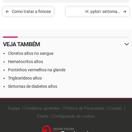
Como tratar a fimose
H. pylori: sintomas,
diagnóstico e tratamento
VEJA TAMBÉM
Cloretos altos no sangue
Hematocritos altos
Pontinhos vermelhos na glande
Triglicerídeos altos
Sintomas de diabetes altos
Equipe
Conditions générales
Política de Privacidade
Contato
Charte
Configuração de cookies