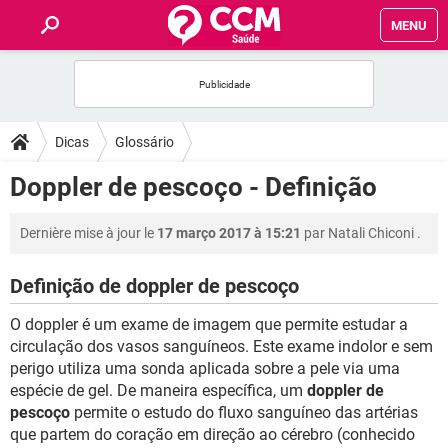
MENU
INÍCIO
FORUMS
Dicas
Glossário
SAÚDE
Doppler de pescoço - Definição
FAMÍLIA
Dernière mise à jour le
17 março 2017 à 15:21
par
Natali Chiconi
.
NUTRIÇÃO
Definição de doppler de pescoço
O doppler é um exame de imagem que permite estudar a
BEM-ESTAR
circulação dos vasos sanguíneos. Este exame indolor e sem
perigo utiliza uma sonda aplicada sobre a pele via uma
SEXUALIDADE
espécie de gel. De maneira específica, um
doppler de
pescoço
permite o estudo do fluxo sanguíneo das artérias
GLOSSÁRIO
que partem do coração em direção ao cérebro (conhecido