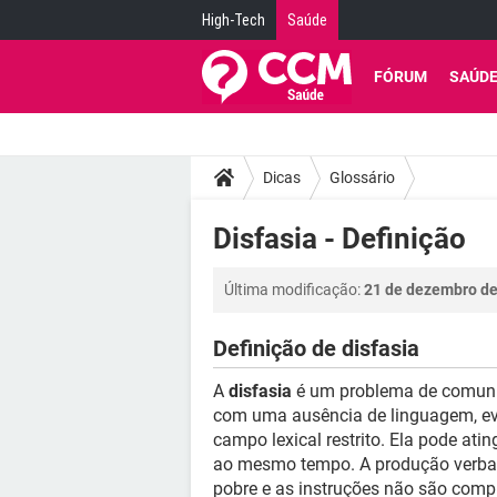
High-Tech
Saúde
FÓRUM
SAÚD
Dicas
Glossário
Disfasia - Definição
Última modificação:
21 de dezembro de
Definição de disfasia
A
disfasia
é um problema de comunica
com uma ausência de linguagem, ev
campo lexical restrito. Ela pode at
ao mesmo tempo. A produção verbal 
pobre e as instruções não são comp