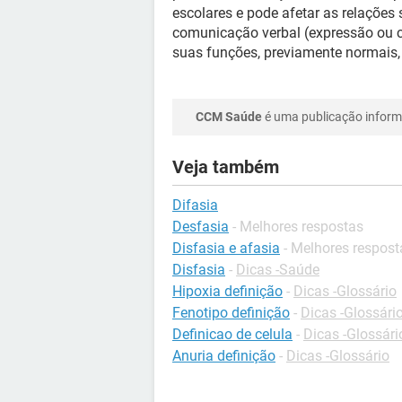
escolares e pode afetar as relações 
comunicação verbal (expressão ou 
suas funções, previamente normais,
CCM Saúde
é uma publicação informa
Veja também
Difasia
Desfasia
- Melhores respostas
Disfasia e afasia
- Melhores respost
Disfasia
-
Dicas -Saúde
Hipoxia definição
-
Dicas -Glossário
Fenotipo definição
-
Dicas -Glossári
Definicao de celula
-
Dicas -Glossári
Anuria definição
-
Dicas -Glossário